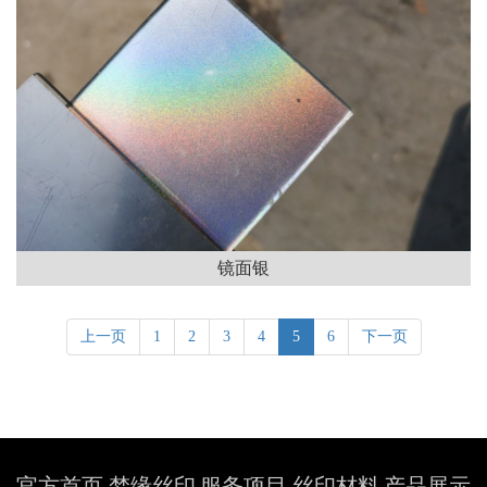
镜面银
上一页
1
2
3
4
5
6
下一页
官方首页
梦缘丝印
服务项目
丝印材料
产品展示