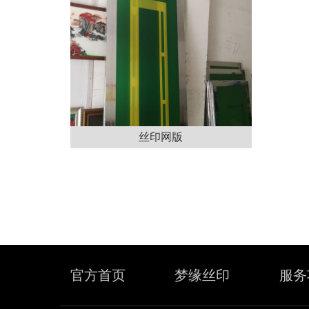
丝印网版
官方首页
梦缘丝印
服务