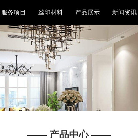
服务项目
丝印材料
产品展示
新闻资讯
—— 产品中心 ——