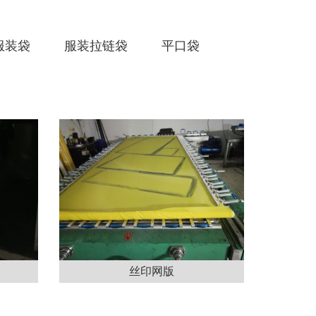
服装袋
服装拉链袋
平口袋
丝印网版