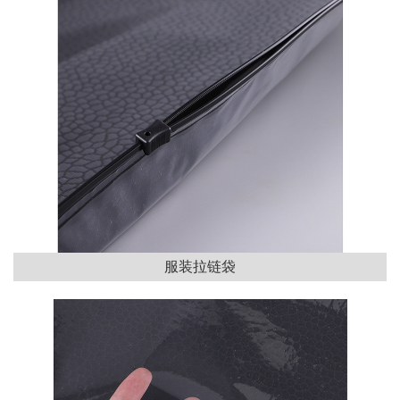
服装拉链袋