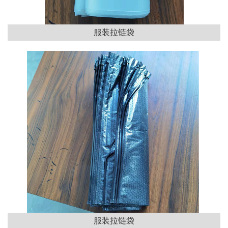
服装拉链袋
服装拉链袋