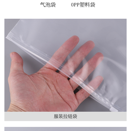
气泡袋
0PP塑料袋
服装拉链袋