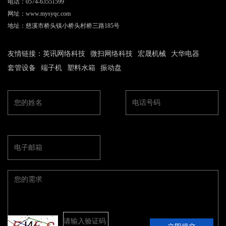
电话：0574-63551599
网址：
www.mysyqc.com
地址：慈溪市桥头镇小桥头村桥三路185号
友情链接：
英讯网络科技
微扫网络科技
宏晟机械
大华电器
套管设备
端子机
塑料水箱
振动盘